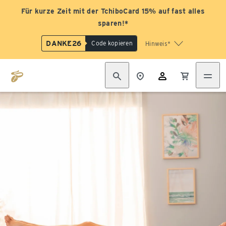
Für kurze Zeit mit der TchiboCard 15% auf fast alles
sparen!*
DANKE26
Code kopieren
Hinweis*