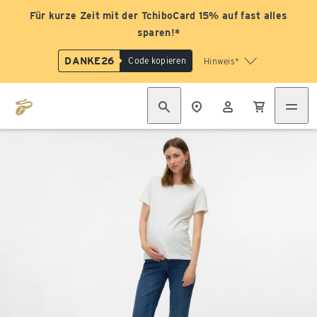
Für kurze Zeit mit der TchiboCard 15% auf fast alles
sparen!*
DANKE26
Code kopieren
Hinweis*