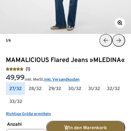
1/6
MAMALICIOUS Flared Jeans »MLEDINA«
(1)
49,99
inkl. MwSt.
inkl. Versandkosten
27/32
28/32
29/32
30/32
31/32
32/32
33/32
Richtige Größe ermitteln
Anzahl
In den Warenkorb