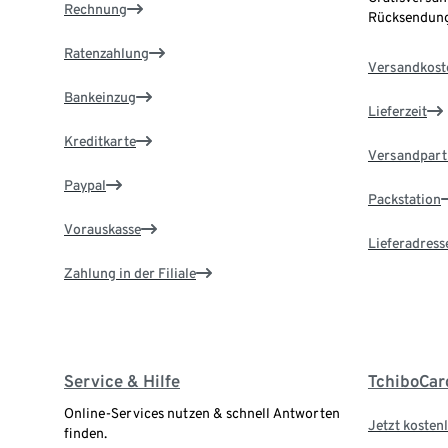
Rechnung
Rücksendung
Ratenzahlung
Versandkost
Bankeinzug
Lieferzeit
Kreditkarte
Versandpart
Paypal
Packstation
Vorauskasse
Lieferadress
Zahlung in der Filiale
Service & Hilfe
TchiboCar
Online-Services nutzen & schnell Antworten
Jetzt kostenl
finden.