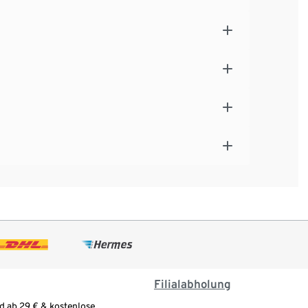
Filialabholung
d ab 29 € & kostenlose