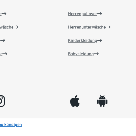
n
Herrenpullover
wäsche
Herrenunterwäsche
n
Kinderkleidung
e
Babykleidung
gram
appleinc
android
bo kündigen