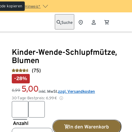
ode kopieren
Hinweis*
Suche
Kinder-Wende-Schlupfmütze,
Blumen
(75)
-28%
5,00
6,99
inkl. MwSt.
zzgl. Versandkosten
30-Tage-Bestpreis:
6,99
€
Anzahl
In den Warenkorb