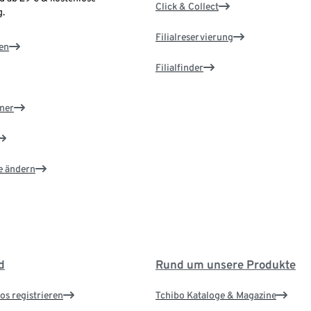
Click & Collect
.
Filialreservierung
en
Filialfinder
ner
e ändern
d
Rund um unsere Produkte
os registrieren
Tchibo Kataloge & Magazine