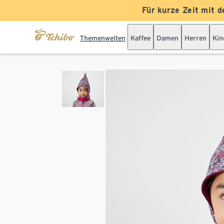
Für kurze Zeit mit d
Themenwelten
Kaffee
Damen
Herren
Kin