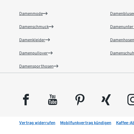
Damenmode
Damenbluse
Damenschmuck
Damenunter
Damenkleider
Damenhose
Damenpullover
Damenschuh
Damensporthosen
facebook
youtube
pinterest
xing
insta
Vertrag widerrufen
Mobilfunkvertrag kündigen
Kaffee-A