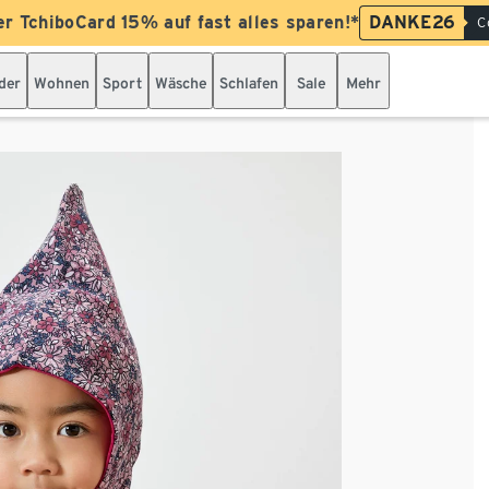
er TchiboCard 15% auf fast alles sparen!*
DANKE26
C
der
Wohnen
Sport
Wäsche
Schlafen
Sale
Mehr