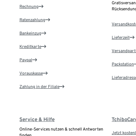
Gratisversan
Rechnung
Rücksendung
Ratenzahlung
Versandkost
Bankeinzug
Lieferzeit
Kreditkarte
Versandpart
Paypal
Packstation
Vorauskasse
Lieferadress
Zahlung in der Filiale
Service & Hilfe
TchiboCar
Online-Services nutzen & schnell Antworten
Jetzt kostenl
finden.