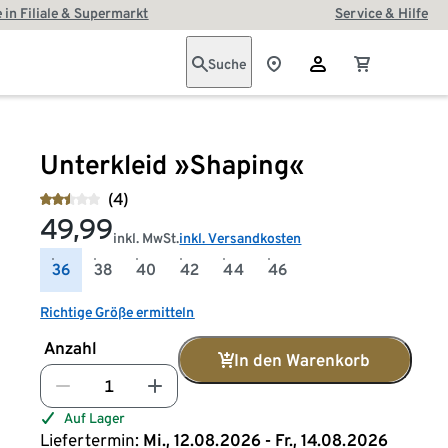
 in Filiale & Supermarkt
Service & Hilfe
Suche
Unterkleid »Shaping«
(4)
49,99
inkl. MwSt.
inkl. Versandkosten
36
38
40
42
44
46
Richtige Größe ermitteln
Anzahl
In den Warenkorb
Auf Lager
Liefertermin:
Mi., 12.08.2026 - Fr., 14.08.2026