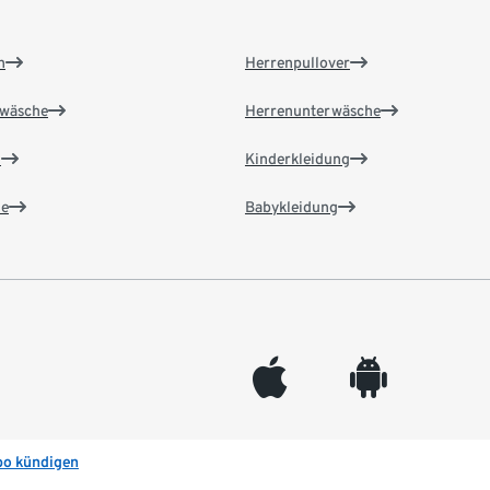
n
Herrenpullover
wäsche
Herrenunterwäsche
n
Kinderkleidung
e
Babykleidung
appleinc
android
bo kündigen