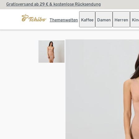
Gratisversand ab 29 € & kostenlose Rücksendung
Themenwelten
Kaffee
Damen
Herren
Kin