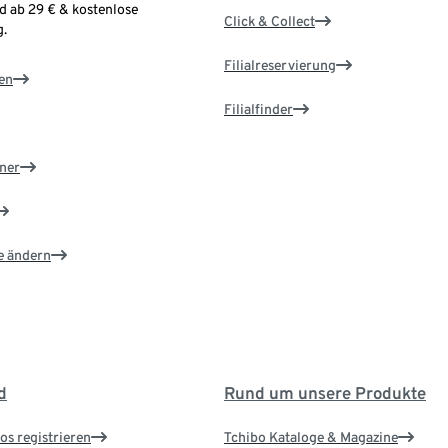
d ab 29 € & kostenlose
Click & Collect
.
Filialreservierung
en
Filialfinder
ner
e ändern
d
Rund um unsere Produkte
os registrieren
Tchibo Kataloge & Magazine