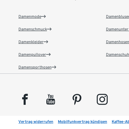
Damenmode
Damenbluse
Damenschmuck
Damenunter
Damenkleider
Damenhose
Damenpullover
Damenschuh
Damensporthosen
facebook
youtube
pinterest
instagram
Vertrag widerrufen
Mobilfunkvertrag kündigen
Kaffee-A