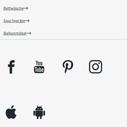
Bettwäsche
Sportgeräte
Balkonmöbel
facebook
youtube
pinterest
instagram
appleinc
android