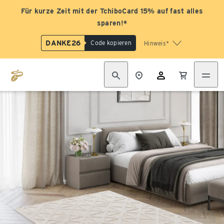
Für kurze Zeit mit der TchiboCard 15% auf fast alles
sparen!*
DANKE26
Code kopieren
Hinweis*