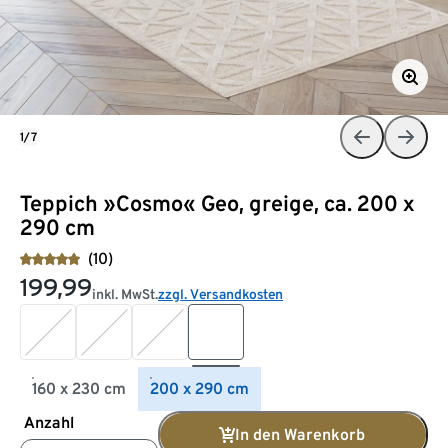
1/7
Teppich »Cosmo« Geo, greige, ca. 200 x
290 cm
(10)
199,99
inkl. MwSt.
zzgl. Versandkosten
160 x 230 cm
200 x 290 cm
Anzahl
In den Warenkorb