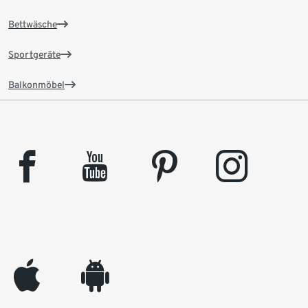
Bettwäsche
Sportgeräte
Balkonmöbel
facebook
youtube
pinterest
instagram
appleinc
android