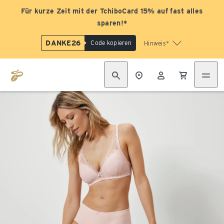
Für kurze Zeit mit der TchiboCard 15% auf fast alles
sparen!*
DANKE26
Code kopieren
Hinweis*