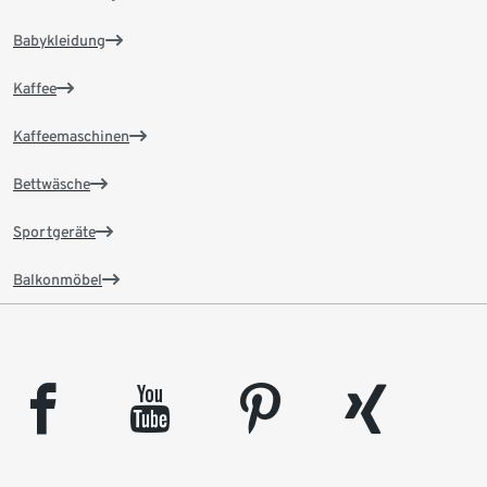
Babykleidung
Kaffee
Kaffeemaschinen
Bettwäsche
Sportgeräte
Balkonmöbel
facebook
youtube
pinterest
xing