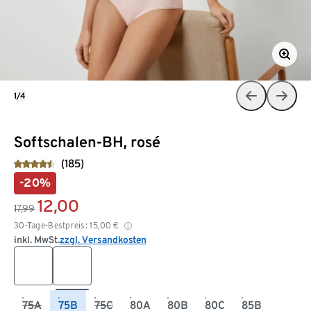
1/4
Softschalen-BH, rosé
(185)
-20%
12,00
17,99
30-Tage-Bestpreis:
15,00
€
inkl. MwSt.
zzgl. Versandkosten
75A
75B
75C
80A
80B
80C
85B