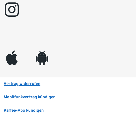
instagram
appleinc
android
Vertrag widerrufen
Mobilfunkvertrag kündigen
Kaffee-Abo kündigen