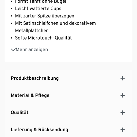
Formt sanft ohne Bügel
Leicht wattierte Cups
Mit zarter Spitze überzogen
Mit Satinschleifchen und dekorativem
Metallplättchen
Softe Microtouch-Qualität
Mit zusätzlichen Power-Mesh-Zonen für besonders
Mehr anzeigen
guten Halt
Mit hochwertigem Markenelasthan für
Langlebigkeit und hohe Waschbeständigkeit
Längenverstellbare Träger
Produktbeschreibung
3-fach verstellbarer SoftSeal®-Häkchenverschluss
Material & Pflege
Qualität
Lieferung & Rücksendung