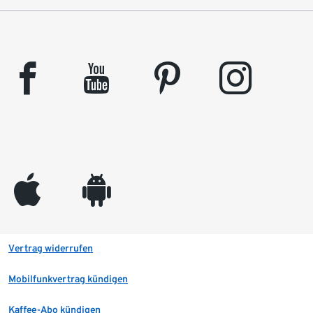
facebook
youtube
pinterest
instagram
appleinc
android
Vertrag widerrufen
Mobilfunkvertrag kündigen
Kaffee-Abo kündigen