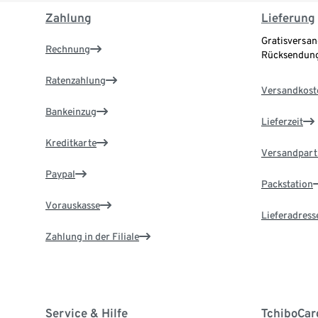
Zahlung
Lieferung
Gratisversan
Rechnung
Rücksendung
Ratenzahlung
Versandkost
Bankeinzug
Lieferzeit
Kreditkarte
Versandpart
Paypal
Packstation
Vorauskasse
Lieferadress
Zahlung in der Filiale
Service & Hilfe
TchiboCar