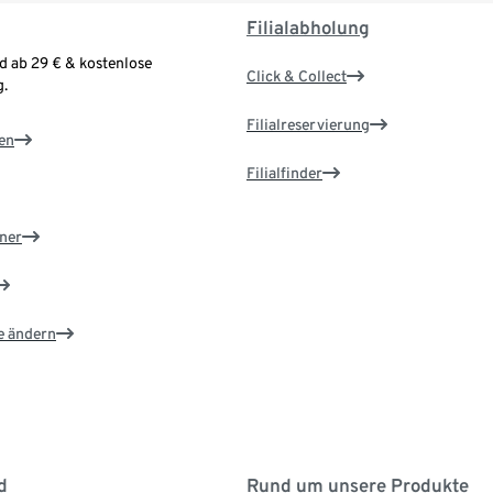
Filialabholung
d ab 29 € & kostenlose
Click & Collect
.
Filialreservierung
en
Filialfinder
ner
e ändern
d
Rund um unsere Produkte