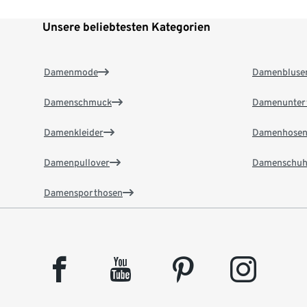
Unsere beliebtesten Kategorien
Damenmode
Damenbluse
Damenschmuck
Damenunter
Damenkleider
Damenhose
Damenpullover
Damenschuh
Damensporthosen
facebook
youtube
pinterest
instagram