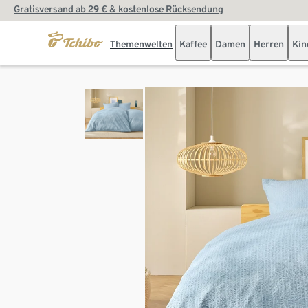
Gratisversand ab 29 € & kostenlose Rücksendung
Themenwelten
Kaffee
Damen
Herren
Kin