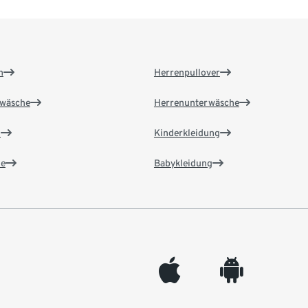
n
Herrenpullover
wäsche
Herrenunterwäsche
n
Kinderkleidung
e
Babykleidung
appleinc
android