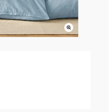
ca
en.