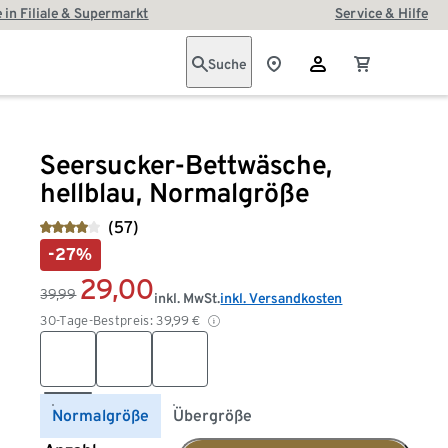
 in Filiale & Supermarkt
Service & Hilfe
Suche
Seersucker-Bettwäsche,
hellblau, Normalgröße
(57)
-27%
29,00
39,99
inkl. MwSt.
inkl. Versandkosten
30-Tage-Bestpreis:
39,99
€
Normalgröße
Übergröße