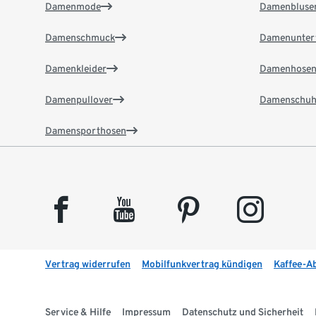
Damenmode
Damenbluse
Damenschmuck
Damenunter
Damenkleider
Damenhose
Damenpullover
Damenschuh
Damensporthosen
facebook
youtube
pinterest
instagram
Vertrag widerrufen
Mobilfunkvertrag kündigen
Kaffee-A
Service & Hilfe
Impressum
Datenschutz und Sicherheit