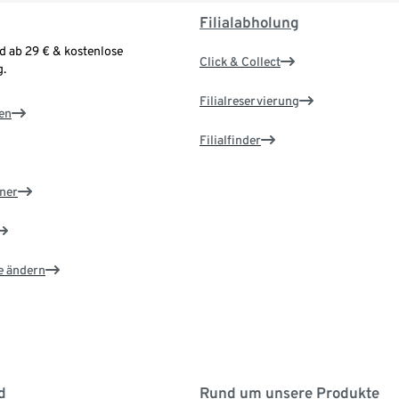
Filialabholung
d ab 29 € & kostenlose
Click & Collect
.
Filialreservierung
en
Filialfinder
ner
e ändern
d
Rund um unsere Produkte