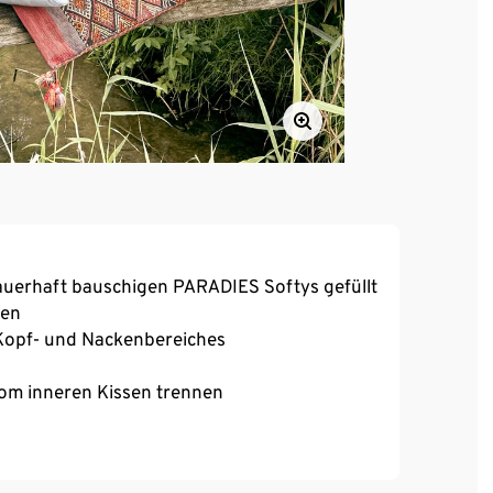
dauerhaft bauschigen PARADIES Softys gefüllt
sen
 Kopf- und Nackenbereiches
vom inneren Kissen trennen
iert biologischem Anbau mit Aloe Vera
llmengenanpassung