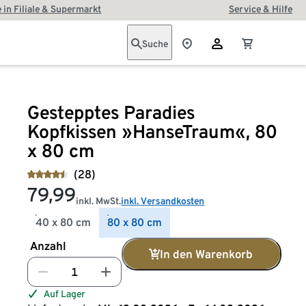
 in Filiale & Supermarkt
Service & Hilfe
Suche
Gestepptes Paradies
Kopfkissen »HanseTraum«, 80
x 80 cm
(28)
79,99
inkl. MwSt.
inkl. Versandkosten
40 x 80 cm
80 x 80 cm
Anzahl
In den Warenkorb
Auf Lager