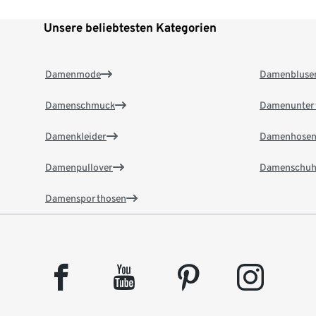
Unsere beliebtesten Kategorien
Damenmode
Damenbluse
Damenschmuck
Damenunter
Damenkleider
Damenhose
Damenpullover
Damenschuh
Damensporthosen
facebook
youtube
pinterest
instagram