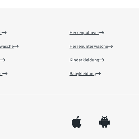
n
Herrenpullover
wäsche
Herrenunterwäsche
n
Kinderkleidung
e
Babykleidung
appleinc
android