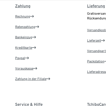
Zahlung
Lieferung
Gratisversan
Rechnung
Rücksendung
Ratenzahlung
Versandkost
Bankeinzug
Lieferzeit
Kreditkarte
Versandpart
Paypal
Packstation
Vorauskasse
Lieferadress
Zahlung in der Filiale
Service & Hilfe
TchiboCar