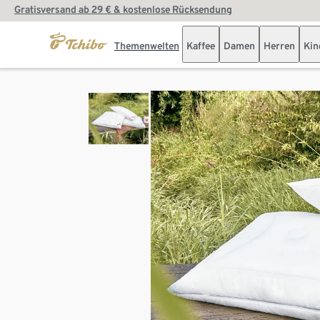
Gratisversand ab 29 € & kostenlose Rücksendung
Themenwelten
Kaffee
Damen
Herren
Kin