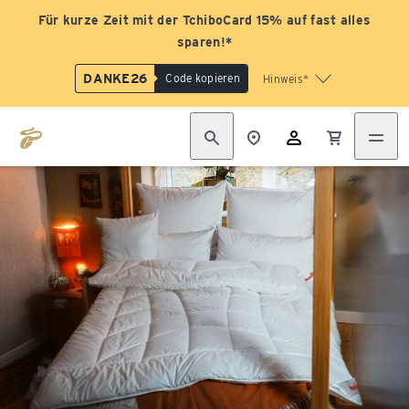
Für kurze Zeit mit der TchiboCard 15% auf fast alles
sparen!*
DANKE26
Code kopieren
Hinweis*