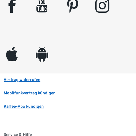
facebook
youtube
pinterest
instagram
appleinc
android
Vertrag widerrufen
Mobilfunkvertrag kündigen
Kaffee-Abo kündigen
Service & Hilfe