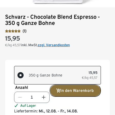
Schvarz - Chocolate Blend Espresso -
350 g Ganze Bohne
(1)
15,95
inkl. MwSt.
zzgl. Versandkosten
€/kg
45,57
15,95
350 g Ganze Bohne
€/kg
45,57
Anzahl
In den Warenkorb
Auf Lager
Liefertermin:
Mi., 12.08. - Fr., 14.08.