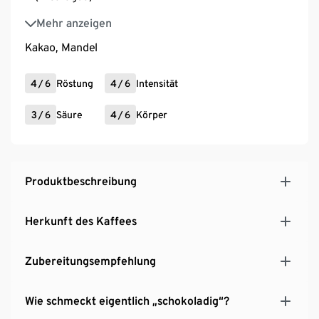
Varietät: mixed (Brasilien), Red Catuai (Nicaragua)
Mehr anzeigen
Kakao, Mandel
4
/
6
Röstung
4
/
6
Intensität
3
/
6
Säure
4
/
6
Körper
Produktbeschreibung
Herkunft des Kaffees
Zubereitungsempfehlung
Wie schmeckt eigentlich „schokoladig“?