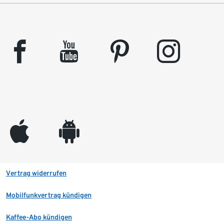
facebook
youtube
pinterest
instagram
appleinc
android
Vertrag widerrufen
Mobilfunkvertrag kündigen
Kaffee-Abo kündigen