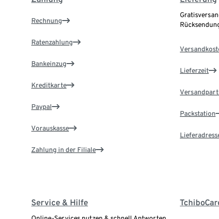
Gratisversan
Rechnung
Rücksendung
Ratenzahlung
Versandkost
Bankeinzug
Lieferzeit
Kreditkarte
Versandpart
Paypal
Packstation
Vorauskasse
Lieferadress
Zahlung in der Filiale
Service & Hilfe
TchiboCar
Online-Services nutzen & schnell Antworten