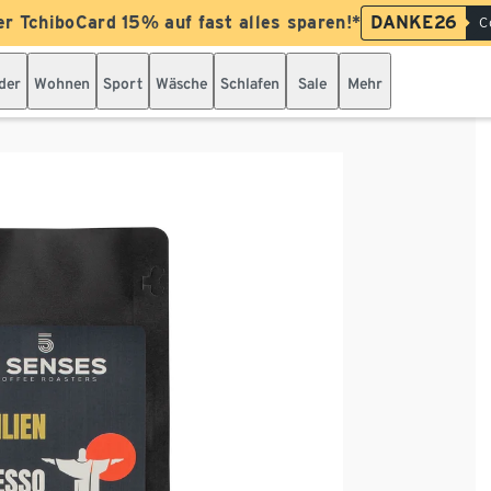
er TchiboCard 15% auf fast alles sparen!*
DANKE26
C
der
Wohnen
Sport
Wäsche
Schlafen
Sale
Mehr