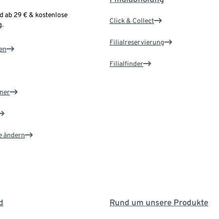
d ab 29 € & kostenlose
Click & Collect
.
Filialreservierung
en
Filialfinder
ner
e ändern
d
Rund um unsere Produkte