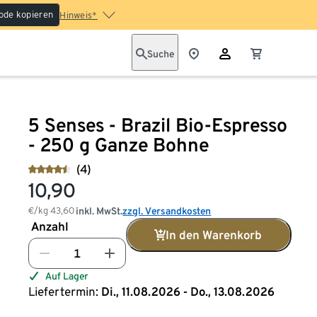
ode kopieren
Hinweis*
Suche
5 Senses - Brazil Bio-Espresso
- 250 g Ganze Bohne
(4)
10,90
€/kg
43,60
inkl. MwSt.
zzgl. Versandkosten
Anzahl
In den Warenkorb
Auf Lager
Liefertermin:
Di., 11.08.2026 - Do., 13.08.2026