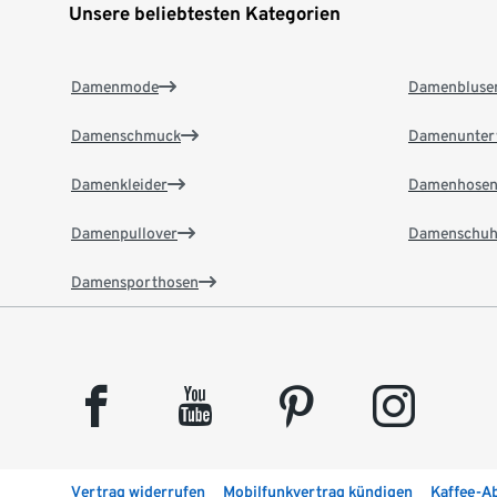
Unsere beliebtesten Kategorien
Damenmode
Damenbluse
Damenschmuck
Damenunter
Damenkleider
Damenhose
Damenpullover
Damenschuh
Damensporthosen
facebook
youtube
pinterest
instagram
Vertrag widerrufen
Mobilfunkvertrag kündigen
Kaffee-A