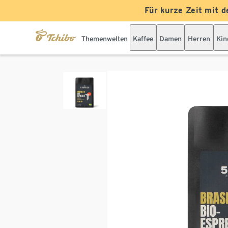
Für kurze Zeit mit d
Themenwelten
Kaffee
Damen
Herren
Kin