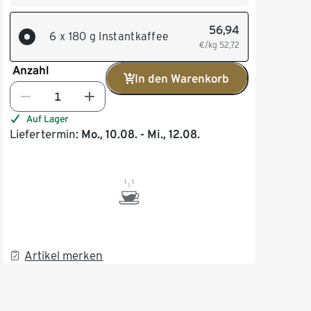
56,94
6 x 180 g Instantkaffee
€/kg
52,72
Anzahl
In den Warenkorb
Auf Lager
Liefertermin:
Mo., 10.08. - Mi., 12.08.
Artikel merken