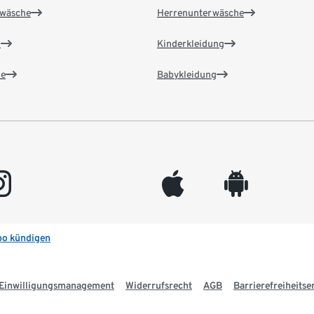
wäsche
Herrenunterwäsche
n
Kinderkleidung
e
Babykleidung
gram
appleinc
android
bo kündigen
Einwilligungsmanagement
Widerrufsrecht
AGB
Barrierefreiheitse