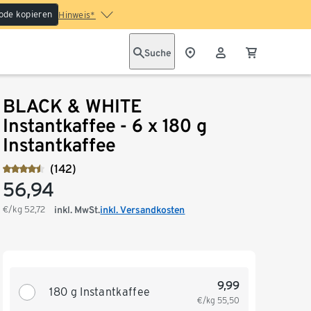
ode kopieren
Hinweis*
Suche
BLACK & WHITE
Instantkaffee - 6 x 180 g
Instantkaffee
(142)
56,94
€/kg
52,72
inkl. MwSt.
inkl. Versandkosten
9,99
180 g Instantkaffee
€/kg
55,50