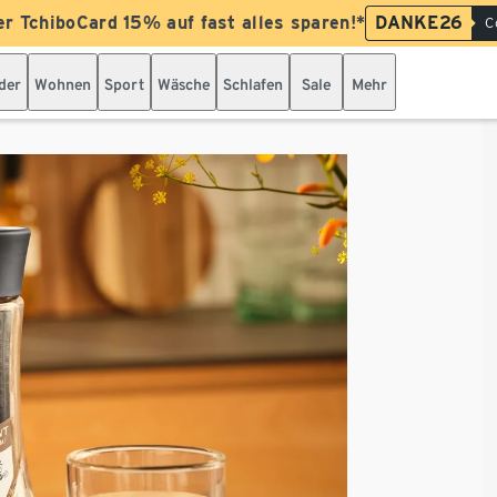
er TchiboCard 15% auf fast alles sparen!*
DANKE26
C
der
Wohnen
Sport
Wäsche
Schlafen
Sale
Mehr