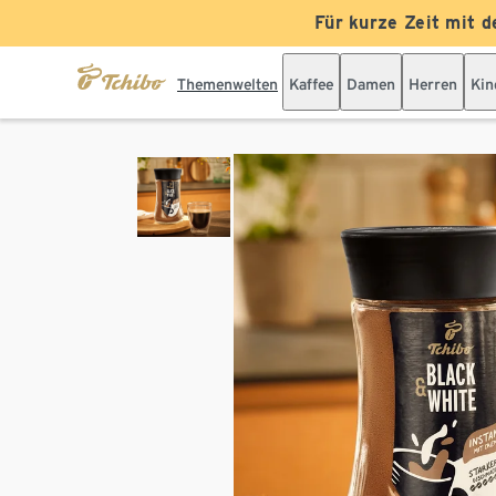
Für kurze Zeit mit d
Themenwelten
Kaffee
Damen
Herren
Kin