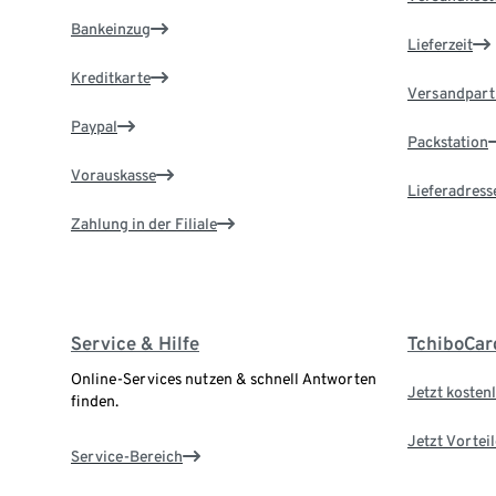
Bankeinzug
Lieferzeit
Kreditkarte
Versandpart
Paypal
Packstation
Vorauskasse
Lieferadress
Zahlung in der Filiale
Service & Hilfe
TchiboCar
Online-Services nutzen & schnell Antworten
Jetzt kostenl
finden.
Jetzt Vortei
Service-Bereich