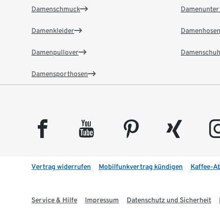
Damenschmuck
Damenunter
Damenkleider
Damenhose
Damenpullover
Damenschuh
Damensporthosen
facebook
youtube
pinterest
xing
insta
Vertrag widerrufen
Mobilfunkvertrag kündigen
Kaffee-A
Service & Hilfe
Impressum
Datenschutz und Sicherheit