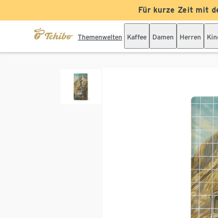
Für kurze Zeit mit d
Themenwelten
Kaffee
Damen
Herren
Kin