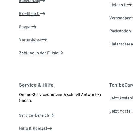
Bankeinzug
Lieferzeit
Kreditkarte
Versandpart
Paypal
Packstation
Vorauskasse
Lieferadress
Zahlung in der Filiale
Service & Hilfe
TchiboCar
Online-Services nutzen & schnell Antworten
Jetzt kostenl
finden.
Jetzt Vortei
Service-Bereich
Hilfe & Kontakt