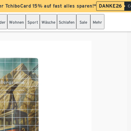
er TchiboCard 15% auf fast alles sparen!*
DANKE26
C
der
Wohnen
Sport
Wäsche
Schlafen
Sale
Mehr