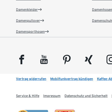
Damenkleider
Damenhose
Damenpullover
Damenschuh
Damensporthosen
facebook
youtube
pinterest
xing
insta
Vertrag widerrufen
Mobilfunkvertrag kündigen
Kaffee-A
Service & Hilfe
Impressum
Datenschutz und Sicherheit