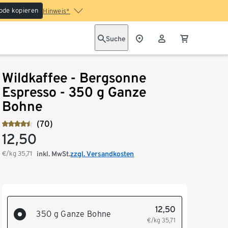
ode kopieren
Hinweis*
Suche
Wildkaffee - Bergsonne
Espresso - 350 g Ganze
Bohne
(70)
12,50
€/kg
35,71
inkl. MwSt.
zzgl. Versandkosten
12,50
350 g Ganze Bohne
€/kg
35,71