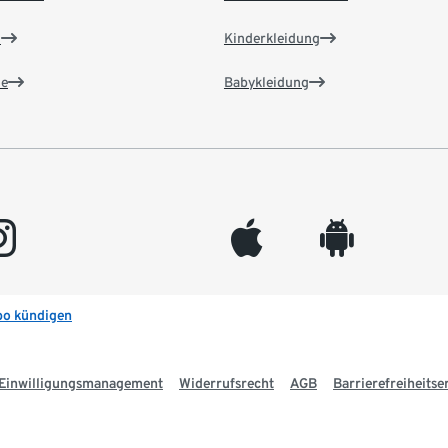
n
Kinderkleidung
e
Babykleidung
gram
appleinc
android
bo kündigen
Einwilligungsmanagement
Widerrufsrecht
AGB
Barrierefreiheitse