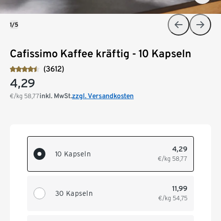
1/5
Cafissimo Kaffee kräftig - 10 Kapseln
(3612)
4,29
inkl. MwSt.
zzgl. Versandkosten
€/kg
58,77
4,29
10 Kapseln
€/kg
58,77
11,99
30 Kapseln
€/kg
54,75