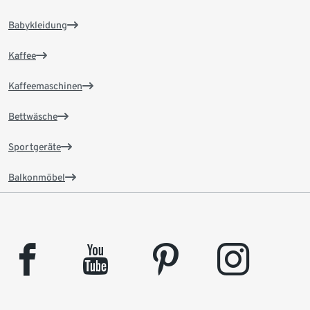
Babykleidung
Kaffee
Kaffeemaschinen
Bettwäsche
Sportgeräte
Balkonmöbel
facebook
youtube
pinterest
instagram