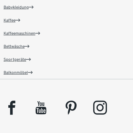
Babykleidung
Kaffee
Kaffeemaschinen
Bettwäsche
Sportgeräte
Balkonmöbel
facebook
youtube
pinterest
instagram