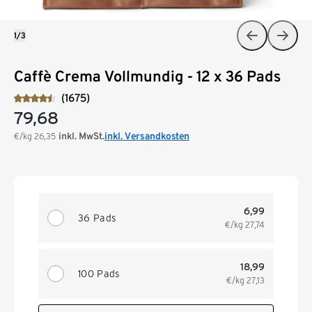
1/3
Caffè Crema Vollmundig - 12 x 36 Pads
(1675)
79,68
inkl. MwSt.
inkl. Versandkosten
€/kg
26,35
6,99
36 Pads
€/kg
27,74
18,99
100 Pads
€/kg
27,13