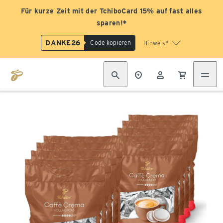
Für kurze Zeit mit der TchiboCard 15% auf fast alles
sparen!*
DANKE26
Code kopieren
Hinweis*