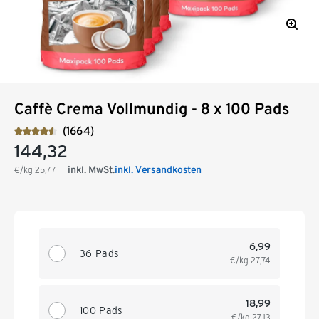
Caffè Crema Vollmundig - 8 x 100 Pads
(1664)
144,32
inkl. MwSt.
inkl. Versandkosten
€/kg
25,77
6,99
36 Pads
€/kg
27,74
18,99
100 Pads
€/kg
27,13