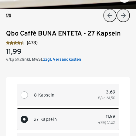
1/5
Qbo Caffè BUNA ENTETA - 27 Kapseln
(473)
11,99
inkl. MwSt.
zzgl. Versandkosten
€/kg
59,21
3,69
8 Kapseln
€/kg
61,50
11,99
27 Kapseln
€/kg
59,21