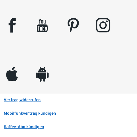
facebook
youtube
pinterest
instagram
appleinc
android
Vertrag widerrufen
Mobilfunkvertrag kündigen
Kaffee-Abo kündigen