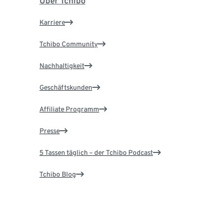
Über Tchibo
Karriere
Tchibo Community
Nachhaltigkeit
Geschäftskunden
Affiliate Programm
Presse
5 Tassen täglich – der Tchibo Podcast
Tchibo Blog