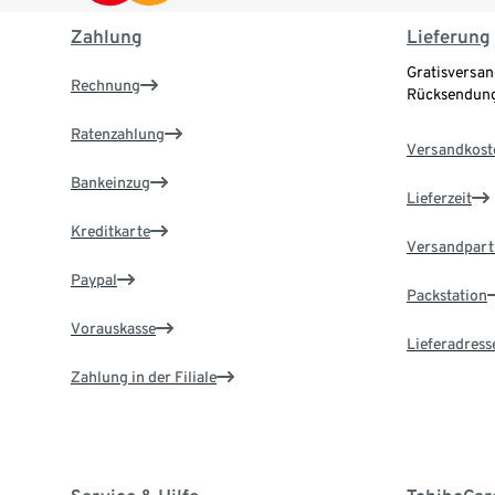
Zahlung
Lieferung
Gratisversan
Rechnung
Rücksendung
Ratenzahlung
Versandkost
Bankeinzug
Lieferzeit
Kreditkarte
Versandpart
Paypal
Packstation
Vorauskasse
Lieferadress
Zahlung in der Filiale