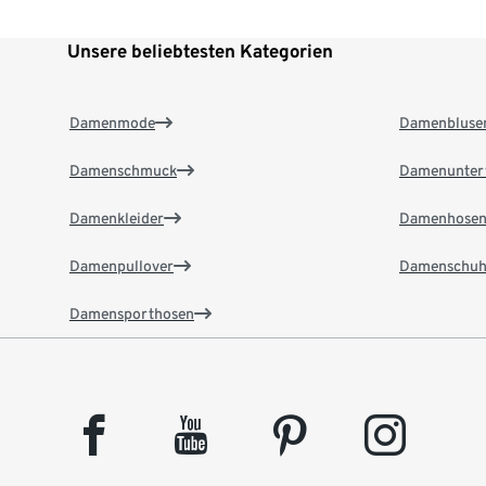
Unsere beliebtesten Kategorien
Damenmode
Damenbluse
Damenschmuck
Damenunter
Damenkleider
Damenhose
Damenpullover
Damenschuh
Damensporthosen
facebook
youtube
pinterest
instagram