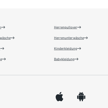
n
Herrenpullover
wäsche
Herrenunterwäsche
n
Kinderkleidung
e
Babykleidung
appleinc
android