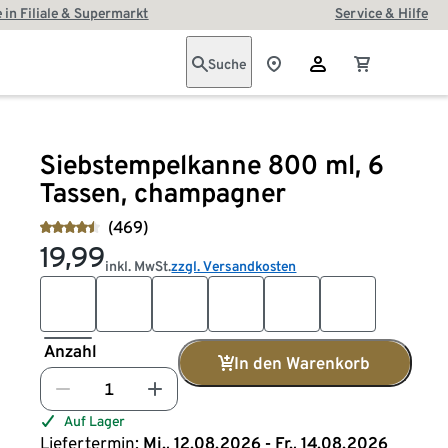
 in Filiale & Supermarkt
Service & Hilfe
Suche
Siebstempelkanne 800 ml, 6
Tassen, champagner
(469)
19,99
inkl. MwSt.
zzgl. Versandkosten
Anzahl
In den Warenkorb
Auf Lager
Liefertermin:
Mi., 12.08.2026 - Fr., 14.08.2026