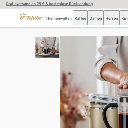
Gratisversand ab 29 € & kostenlose Rücksendung
Themenwelten
Kaffee
Damen
Herren
Kin