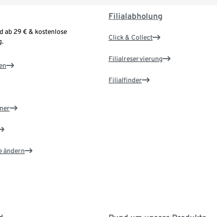
Filialabholung
d ab 29 € & kostenlose
Click & Collect
.
Filialreservierung
en
Filialfinder
ner
e ändern