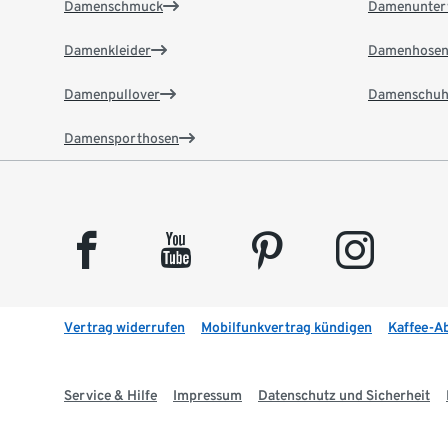
Damenschmuck
Damenunter
Damenkleider
Damenhose
Damenpullover
Damenschuh
Damensporthosen
facebook
youtube
pinterest
instagram
Vertrag widerrufen
Mobilfunkvertrag kündigen
Kaffee-A
Service & Hilfe
Impressum
Datenschutz und Sicherheit