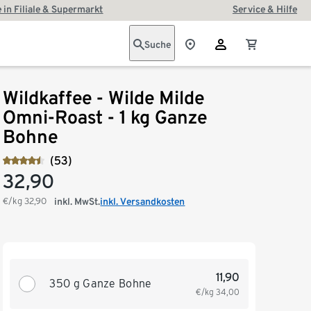
 in Filiale & Supermarkt
Service & Hilfe
Suche
Wildkaffee - Wilde Milde
Omni-Roast - 1 kg Ganze
Bohne
(53)
32,90
€/kg
32,90
inkl. MwSt.
inkl. Versandkosten
11,90
350 g Ganze Bohne
€/kg
34,00