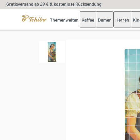
Gratisversand ab 29 € & kostenlose Rücksendung
Themenwelten
Kaffee
Damen
Herren
Kin