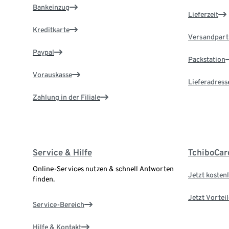
Bankeinzug
Lieferzeit
Kreditkarte
Versandpart
Paypal
Packstation
Vorauskasse
Lieferadress
Zahlung in der Filiale
Service & Hilfe
TchiboCar
Online-Services nutzen & schnell Antworten
Jetzt kostenl
finden.
Jetzt Vortei
Service-Bereich
Hilfe & Kontakt