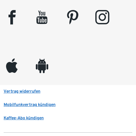
facebook
youtube
pinterest
instagram
appleinc
android
Vertrag widerrufen
Mobilfunkvertrag kündigen
Kaffee-Abo kündigen