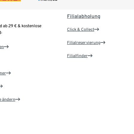
Filialabholung
d ab 29 € & kostenlose
Click & Collect
.
Filialreservierung
en
Filialfinder
ner
e ändern