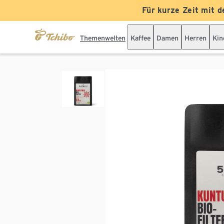
Für kurze Zeit mit d
Themenwelten
Kaffee
Damen
Herren
Kin