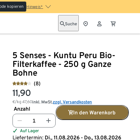
ode kopieren
Hinweis*
Suche
5 Senses - Kuntu Peru Bio-
Filterkaffee - 250 g Ganze
Bohne
(8)
11,90
€/kg
47,60
inkl. MwSt.
zzgl. Versandkosten
Anzahl
In den Warenkorb
Auf Lager
Liefertermin:
Di., 11.08.2026 - Do., 13.08.2026