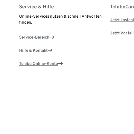
Service & Hilfe
TchiboCar
Online-Services nutzen & schnell Antworten
Jetzt kostenl
finden.
Jetzt Vortei
Service-Bereich
Hilfe & Kontakt
Tchibo Online-Konto