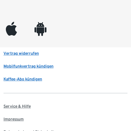
appleinc
android
Vertrag widerrufen
Mobilfunkvertrag kündigen
Kaffee-Abo kündigen
Service & Hilfe
Impressum