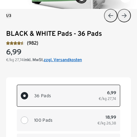
1/3
BLACK & WHITE Pads - 36 Pads
(982)
6,99
inkl. MwSt.
zzgl. Versandkosten
€/kg
27,74
6,99
36 Pads
€/kg
27,74
18,99
100 Pads
€/kg
26,38