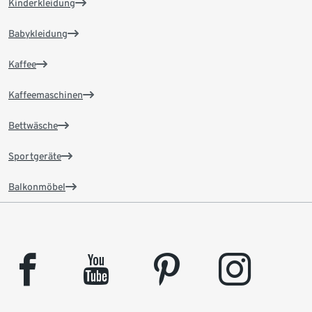
Kinderkleidung
Babykleidung
Kaffee
Kaffeemaschinen
Bettwäsche
Sportgeräte
Balkonmöbel
facebook
youtube
pinterest
instagram