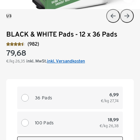
1/3
BLACK & WHITE Pads - 12 x 36 Pads
(982)
79,68
inkl. MwSt.
inkl. Versandkosten
€/kg
26,35
6,99
36 Pads
€/kg
27,74
18,99
100 Pads
€/kg
26,38