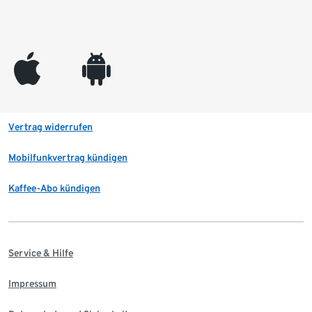
appleinc
android
Vertrag widerrufen
Mobilfunkvertrag kündigen
Kaffee-Abo kündigen
Service & Hilfe
Impressum