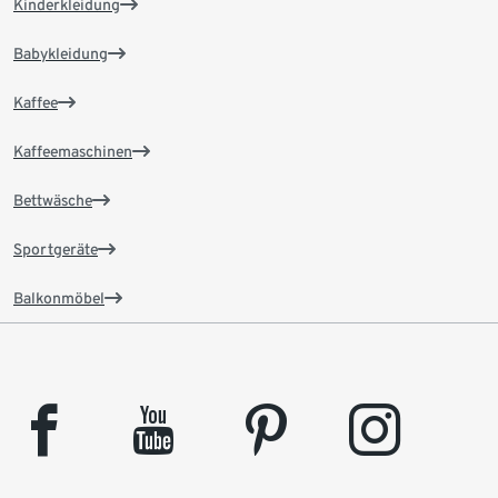
Kinderkleidung
Babykleidung
Kaffee
Kaffeemaschinen
Bettwäsche
Sportgeräte
Balkonmöbel
facebook
youtube
pinterest
instagram