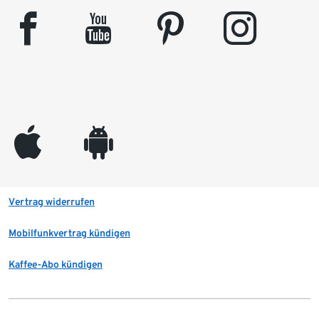
facebook
youtube
pinterest
instagram
appleinc
android
Vertrag widerrufen
Mobilfunkvertrag kündigen
Kaffee-Abo kündigen