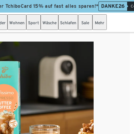
er TchiboCard 15% auf fast alles sparen!*
DANKE26
C
der
Wohnen
Sport
Wäsche
Schlafen
Sale
Mehr