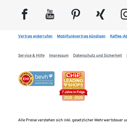
facebook
youtube
pinterest
xing
insta
Vertrag widerrufen
Mobilfunkvertrag kündigen
Kaffee-A
Service & Hilfe
Impressum
Datenschutz und Sicherheit
Alle Preise verstehen sich inkl. gesetzlicher Mehrwertsteuer u