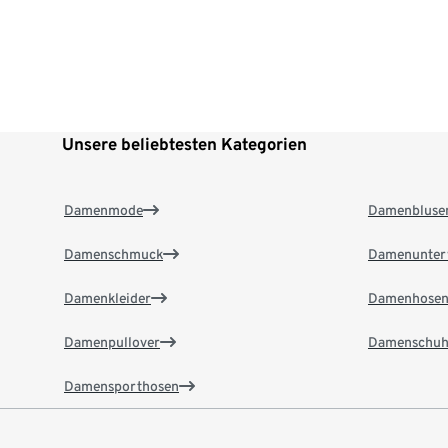
Unsere beliebtesten Kategorien
Damenmode
Damenbluse
Damenschmuck
Damenunter
Damenkleider
Damenhose
Damenpullover
Damenschuh
Damensporthosen