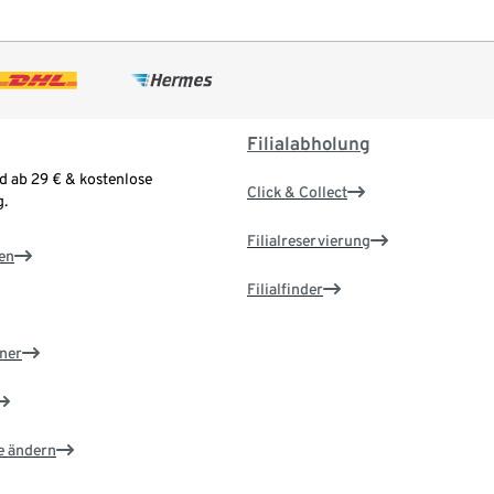
Filialabholung
d ab 29 € & kostenlose
Click & Collect
.
Filialreservierung
en
Filialfinder
ner
e ändern