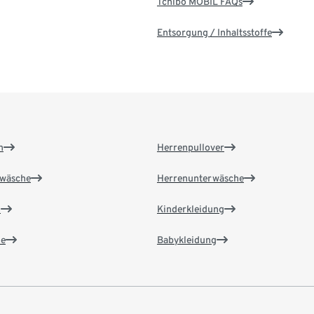
Tchibo MOBIL FAQs
Entsorgung / Inhaltsstoffe
n
Herrenpullover
wäsche
Herrenunterwäsche
n
Kinderkleidung
e
Babykleidung