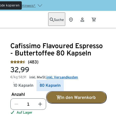
ode kopieren
Hinweis*
Suche
Cafissimo Flavoured Espresso
- Buttertoffee 80 Kapseln
(483)
32,99
€/kg
58,91
inkl. MwSt.
inkl. Versandkosten
10 Kapseln
80 Kapseln
Anzahl
In den Warenkorb
Auf Lager