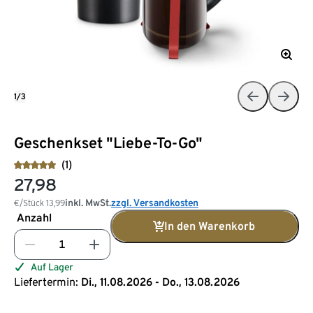
1/3
Geschenkset "Liebe-To-Go"
(1)
27,98
inkl. MwSt.
zzgl. Versandkosten
€/Stück
13,99
Anzahl
In den Warenkorb
Auf Lager
Liefertermin:
Di., 11.08.2026 - Do., 13.08.2026