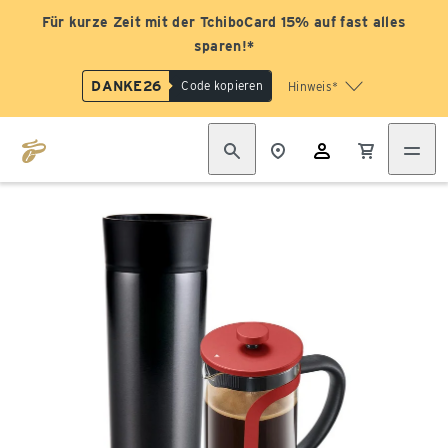
Für kurze Zeit mit der TchiboCard 15% auf fast alles
sparen!*
DANKE26
Code kopieren
Hinweis*