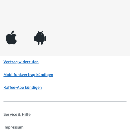
appleinc
android
Vertrag widerrufen
Mobilfunkvertrag kündigen
Kaffee-Abo kündigen
Service & Hilfe
Impressum