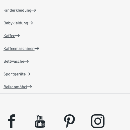
Kinderkleidung
Babykleidung
Kaffee
Kaffeemaschinen
Bettwäsche
Sportgeräte
Balkonmöbel
facebook
youtube
pinterest
instagram