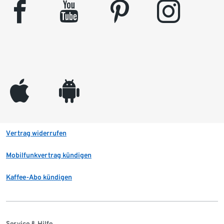
facebook
youtube
pinterest
instagram
appleinc
android
Vertrag widerrufen
Mobilfunkvertrag kündigen
Kaffee-Abo kündigen
Service & Hilfe