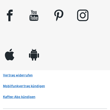
facebook
youtube
pinterest
instagram
appleinc
android
Vertrag widerrufen
Mobilfunkvertrag kündigen
Kaffee-Abo kündigen