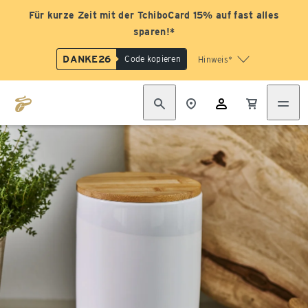
Für kurze Zeit mit der TchiboCard 15% auf fast alles
sparen!*
DANKE26
Code kopieren
Hinweis*