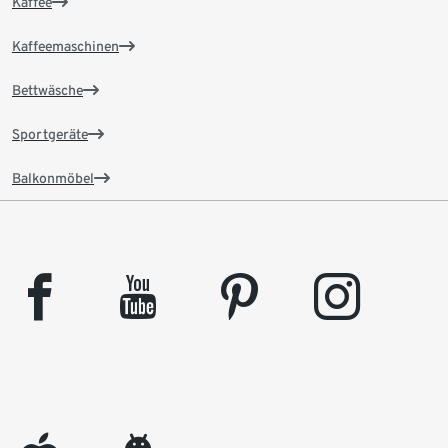
Kaffee
Kaffeemaschinen
Bettwäsche
Sportgeräte
Balkonmöbel
facebook
youtube
pinterest
instagram