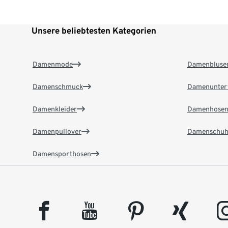
Unsere beliebtesten Kategorien
Damenmode
Damenbluse
Damenschmuck
Damenunter
Damenkleider
Damenhose
Damenpullover
Damenschuh
Damensporthosen
facebook
youtube
pinterest
xing
insta