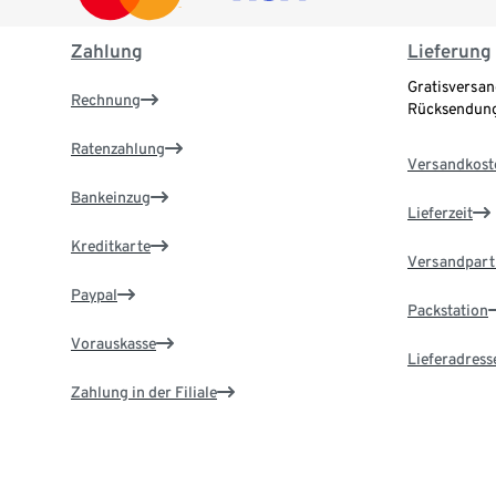
Zahlung
Lieferung
Gratisversan
Rechnung
Rücksendung
Ratenzahlung
Versandkost
Bankeinzug
Lieferzeit
Kreditkarte
Versandpart
Paypal
Packstation
Vorauskasse
Lieferadress
Zahlung in der Filiale