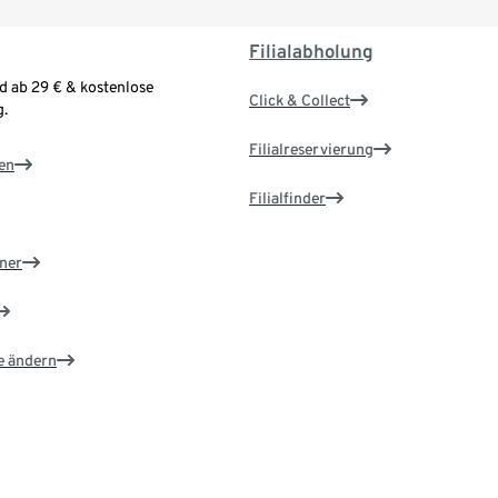
Filialabholung
d ab 29 € & kostenlose
Click & Collect
.
Filialreservierung
en
Filialfinder
ner
e ändern