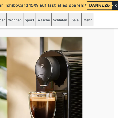
er TchiboCard 15% auf fast alles sparen!*
DANKE26
C
der
Wohnen
Sport
Wäsche
Schlafen
Sale
Mehr