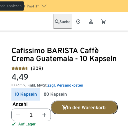
ode kopieren
Hinweis*
Suche
Cafissimo BARISTA Caffè
Crema Guatemala - 10 Kapseln
(209)
4,49
€/kg
56,13
inkl. MwSt.
zzgl. Versandkosten
10 Kapseln
80 Kapseln
Anzahl
In den Warenkorb
Auf Lager