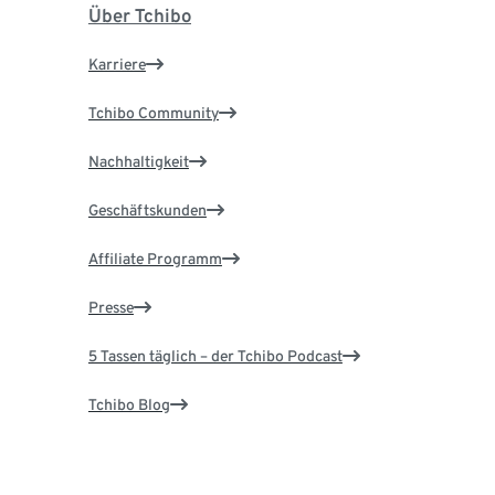
Über Tchibo
Karriere
Tchibo Community
Nachhaltigkeit
Geschäftskunden
Affiliate Programm
Presse
5 Tassen täglich – der Tchibo Podcast
Tchibo Blog