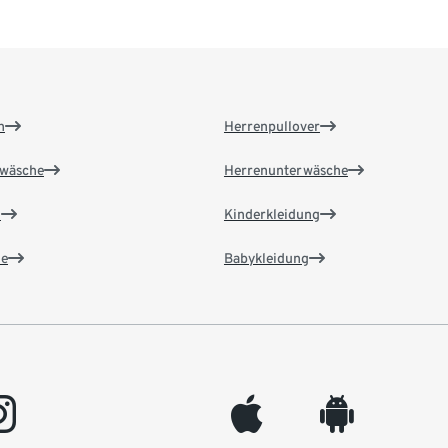
n
Herrenpullover
wäsche
Herrenunterwäsche
n
Kinderkleidung
e
Babykleidung
gram
appleinc
android