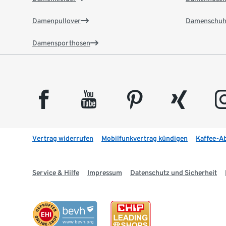
Damenpullover
Damenschuh
Damensporthosen
facebook
youtube
pinterest
xing
insta
Vertrag widerrufen
Mobilfunkvertrag kündigen
Kaffee-A
Service & Hilfe
Impressum
Datenschutz und Sicherheit