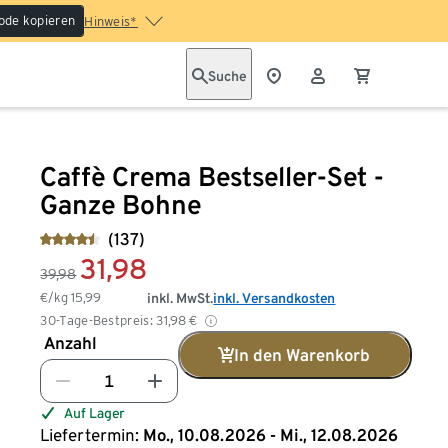
ode kopieren
Hinweis*
Suche
Caffè Crema Bestseller-Set -
Ganze Bohne
(137)
31,98
39,98
€/kg
15,99
inkl. MwSt.
inkl. Versandkosten
30-Tage-Bestpreis:
31,98
€
Anzahl
In den Warenkorb
Auf Lager
Liefertermin:
Mo., 10.08.2026 - Mi., 12.08.2026