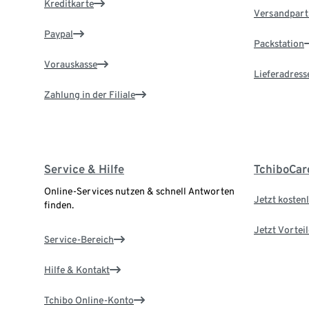
Kreditkarte
Versandpart
Paypal
Packstation
Vorauskasse
Lieferadress
Zahlung in der Filiale
Service & Hilfe
TchiboCar
Online-Services nutzen & schnell Antworten
Jetzt kostenl
finden.
Jetzt Vortei
Service-Bereich
Hilfe & Kontakt
Tchibo Online-Konto