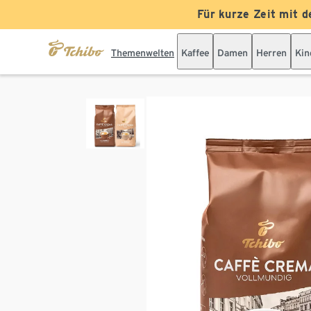
Für kurze Zeit mit d
Themenwelten
Kaffee
Damen
Herren
Kin