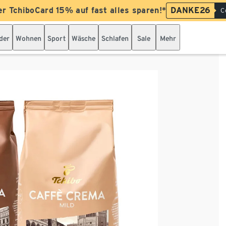
er TchiboCard 15% auf fast alles sparen!*
DANKE26
C
der
Wohnen
Sport
Wäsche
Schlafen
Sale
Mehr