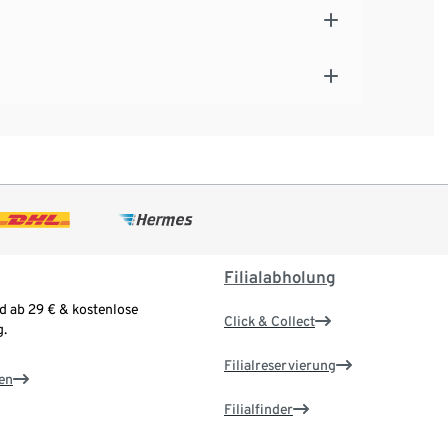
Filialabholung
d ab 29 € & kostenlose
Click & Collect
.
Filialreservierung
en
Filialfinder