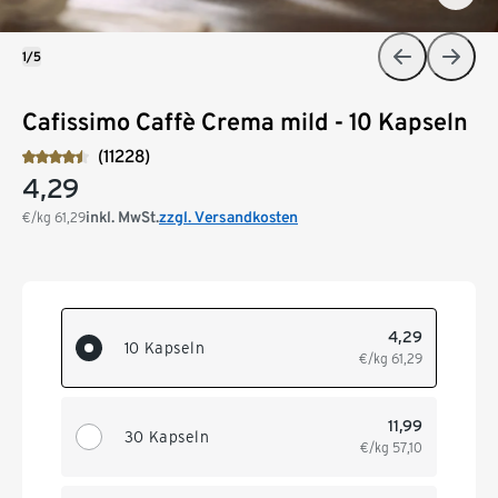
1/5
Cafissimo Caffè Crema mild - 10 Kapseln
(11228)
4,29
inkl. MwSt.
zzgl. Versandkosten
€/kg
61,29
4,29
10 Kapseln
€/kg
61,29
11,99
30 Kapseln
€/kg
57,10