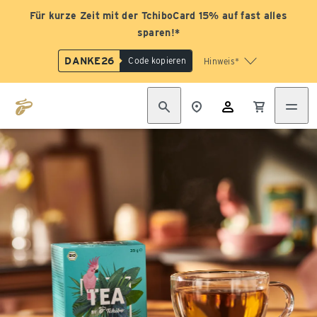
Für kurze Zeit mit der TchiboCard 15% auf fast alles
sparen!*
DANKE26
Code kopieren
Hinweis*