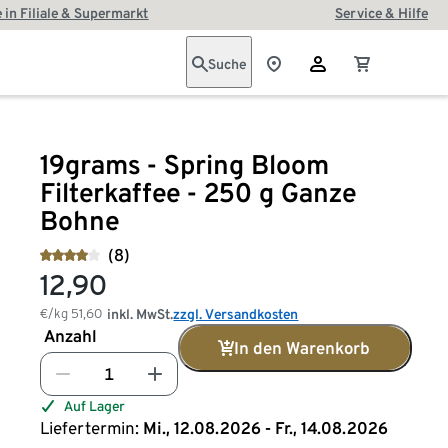
 in Filiale & Supermarkt
Service & Hilfe
Suche
19grams - Spring Bloom
Filterkaffee - 250 g Ganze
Bohne
(8)
12,90
€/kg
51,60
inkl. MwSt.
zzgl. Versandkosten
Anzahl
In den Warenkorb
Auf Lager
Liefertermin:
Mi., 12.08.2026 - Fr., 14.08.2026