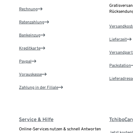
Gratisversan
Rechnung
Rücksendung
Ratenzahlung
Versandkost
Bankeinzug
Lieferzeit
Kreditkarte
Versandpart
Paypal
Packstation
Vorauskasse
Lieferadress
Zahlung in der Filiale
Service & Hilfe
TchiboCar
Online-Services nutzen & schnell Antworten
Jetzt kostenl