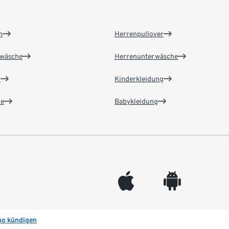
n
Herrenpullover
wäsche
Herrenunterwäsche
n
Kinderkleidung
e
Babykleidung
appleinc
android
bo kündigen