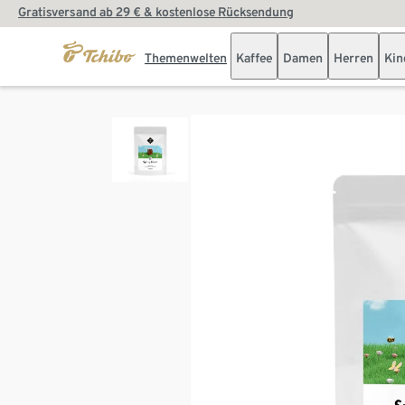
Gratisversand ab 29 € & kostenlose Rücksendung
Themenwelten
Kaffee
Damen
Herren
Kin