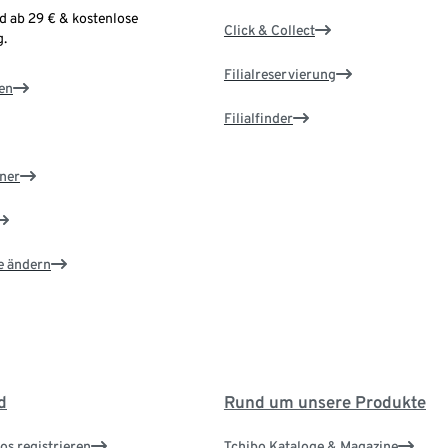
d ab 29 € & kostenlose
Click & Collect
.
Filialreservierung
en
Filialfinder
ner
e ändern
d
Rund um unsere Produkte
os registrieren
Tchibo Kataloge & Magazine