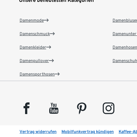
Damenmode
Damenbluse
Damenschmuck
Damenunter
Damenkleider
Damenhose
Damenpullover
Damenschuh
Damensporthosen
facebook
youtube
pinterest
instagram
Vertrag widerrufen
Mobilfunkvertrag kündigen
Kaffee-A