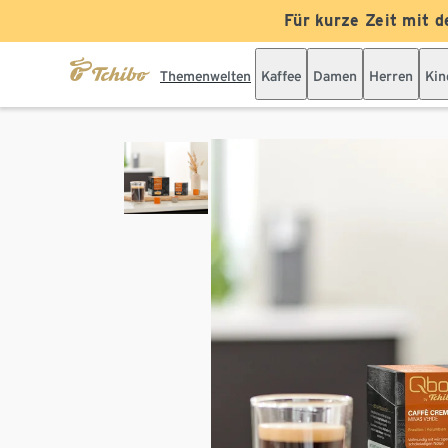
Für kurze Zeit mit d
Themenwelten
Kaffee
Damen
Herren
Kin