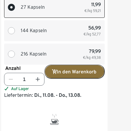
11,99
27 Kapseln
€/kg
59,21
56,99
144 Kapseln
€/kg
52,77
79,99
216 Kapseln
€/kg
49,38
Anzahl
In den Warenkorb
Auf Lager
Liefertermin:
Di., 11.08. - Do., 13.08.