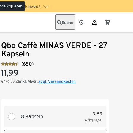
ode kopieren
Hinweis*
Suche
Qbo Caffè MINAS VERDE - 27
Kapseln
(650)
11,99
€/kg
59,21
inkl. MwSt.
zzgl. Versandkosten
3,69
8 Kapseln
€/kg
61,50