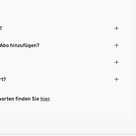
?
 Abo hinzufügen?
rt?
worten finden Sie
hier
.