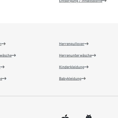
Entsorgung / Inhaltsstoffe
n
Herrenpullover
wäsche
Herrenunterwäsche
n
Kinderkleidung
e
Babykleidung