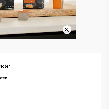
 Noten
oten