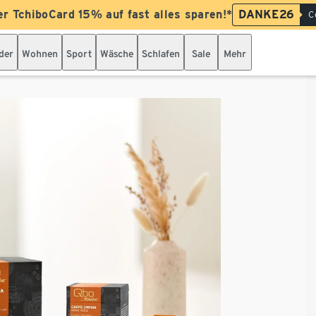
er TchiboCard 15% auf fast alles sparen!*
DANKE26
C
der
Wohnen
Sport
Wäsche
Schlafen
Sale
Mehr