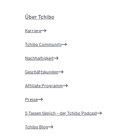
Über Tchibo
Karriere
Tchibo Community
Nachhaltigkeit
Geschäftskunden
Affiliate Programm
Presse
5 Tassen täglich – der Tchibo Podcast
Tchibo Blog