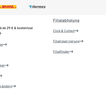
Filialabholung
d ab 29 € & kostenlose
Click & Collect
.
Filialreservierung
en
Filialfinder
ner
e ändern