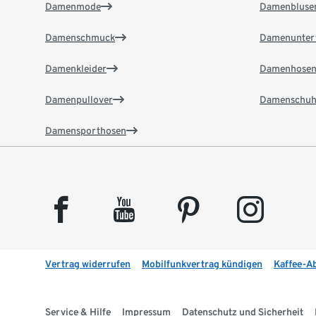
Damenmode
Damenbluse
Damenschmuck
Damenunter
Damenkleider
Damenhose
Damenpullover
Damenschuh
Damensporthosen
facebook
youtube
pinterest
instagram
Vertrag widerrufen
Mobilfunkvertrag kündigen
Kaffee-A
Service & Hilfe
Impressum
Datenschutz und Sicherheit