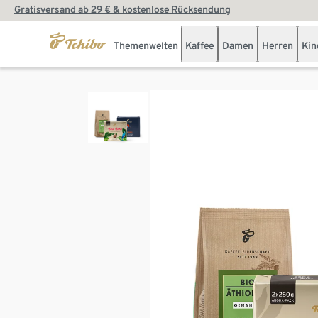
Gratisversand ab 29 € & kostenlose Rücksendung
Themenwelten
Kaffee
Damen
Herren
Kin