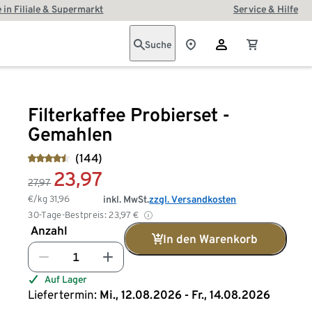
 in Filiale & Supermarkt
Service & Hilfe
Suche
Filterkaffee Probierset -
Gemahlen
(144)
23,97
27,97
€/kg
31,96
inkl. MwSt.
zzgl. Versandkosten
30-Tage-Bestpreis:
23,97
€
Anzahl
In den Warenkorb
Auf Lager
Liefertermin:
Mi., 12.08.2026 - Fr., 14.08.2026