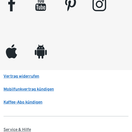
facebook
youtube
pinterest
instagram
appleinc
android
Vertrag widerrufen
Mobilfunkvertrag kündigen
Kaffee-Abo kündigen
Service & Hilfe