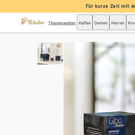
Für kurze Zeit mit d
Themenwelten
Kaffee
Damen
Herren
Kin