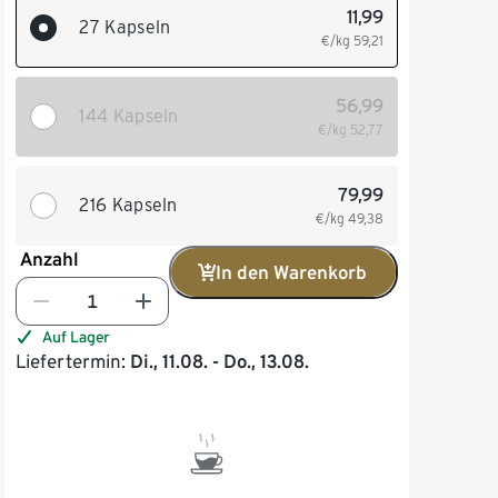
11,99
27 Kapseln
€/kg
59,21
56,99
144 Kapseln
€/kg
52,77
79,99
216 Kapseln
€/kg
49,38
Anzahl
In den Warenkorb
Auf Lager
Liefertermin:
Di., 11.08. - Do., 13.08.