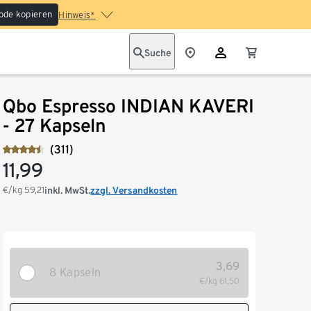
ode kopieren
Hinweis*
Suche
Qbo Espresso INDIAN KAVERI
- 27 Kapseln
(311)
11,99
€/kg
59,21
inkl. MwSt.
zzgl. Versandkosten
3,69
8 Kapseln
€/kg
61,50