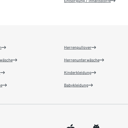
Entsorgung / Inhaltsstoffe
n
Herrenpullover
wäsche
Herrenunterwäsche
n
Kinderkleidung
e
Babykleidung