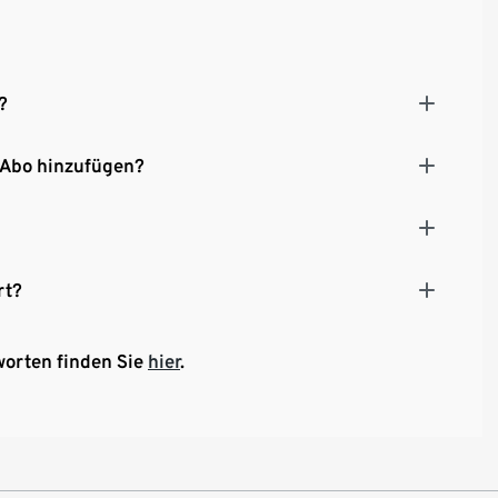
?
 Abo hinzufügen?
rt?
worten finden Sie
hier
.