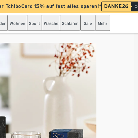
er TchiboCard 15% auf fast alles sparen!*
DANKE26
C
der
Wohnen
Sport
Wäsche
Schlafen
Sale
Mehr