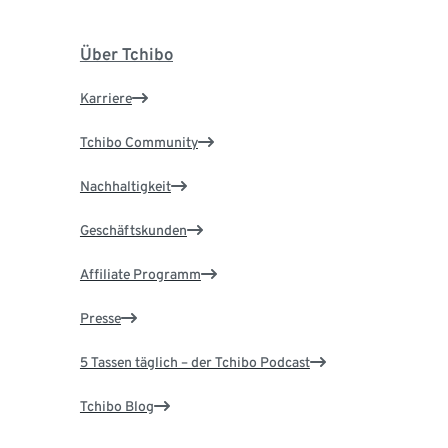
Über Tchibo
Karriere
Tchibo Community
Nachhaltigkeit
Geschäftskunden
Affiliate Programm
Presse
5 Tassen täglich – der Tchibo Podcast
Tchibo Blog