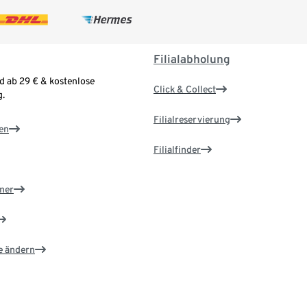
Filialabholung
d ab 29 € & kostenlose
Click & Collect
.
Filialreservierung
en
Filialfinder
ner
e ändern