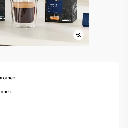
taromen
n
romen