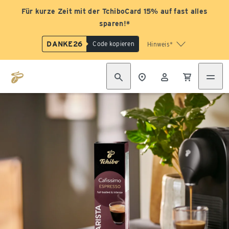
Für kurze Zeit mit der TchiboCard 15% auf fast alles
sparen!*
DANKE26
Code kopieren
Hinweis*