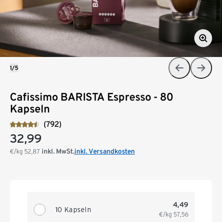
1/5
Cafissimo BARISTA Espresso - 80
Kapseln
(792)
32,99
inkl. MwSt.
inkl. Versandkosten
€/kg
52,87
4,49
10 Kapseln
€/kg
57,56