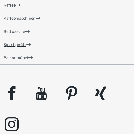
Kaffee
Kaffeemaschinen
Bettwäsche
Sportgeräte
Balkonmöbel
facebook
youtube
pinterest
xing
instagram