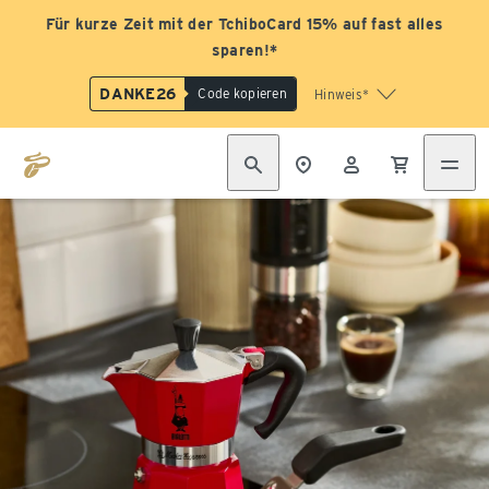
Für kurze Zeit mit der TchiboCard 15% auf fast alles
sparen!*
DANKE26
Code kopieren
Hinweis*