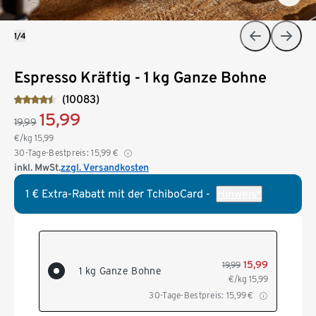
1/4
Espresso Kräftig - 1 kg Ganze Bohne
(10083)
15,99
19,99
€/kg
15,99
30-Tage-Bestpreis:
15,99
€
inkl. MwSt.
zzgl. Versandkosten
1 € Extra-Rabatt mit der TchiboCard -
Hinweis*
15,99
19,99
1 kg Ganze Bohne
€/kg
15,99
30-Tage-Bestpreis:
15,99
€