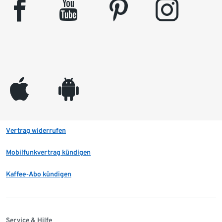
facebook
youtube
pinterest
instagram
appleinc
android
Vertrag widerrufen
Mobilfunkvertrag kündigen
Kaffee-Abo kündigen
Service & Hilfe