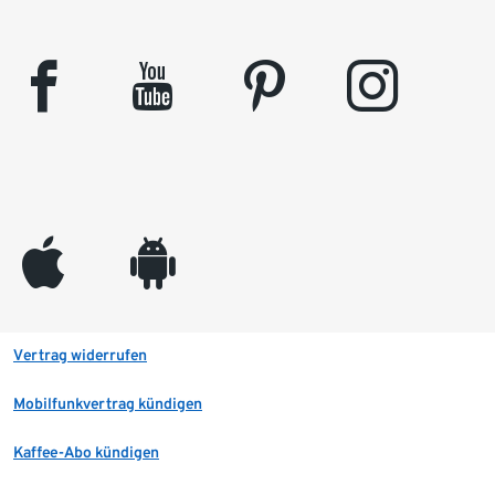
facebook
youtube
pinterest
instagram
appleinc
android
Vertrag widerrufen
Mobilfunkvertrag kündigen
Kaffee-Abo kündigen