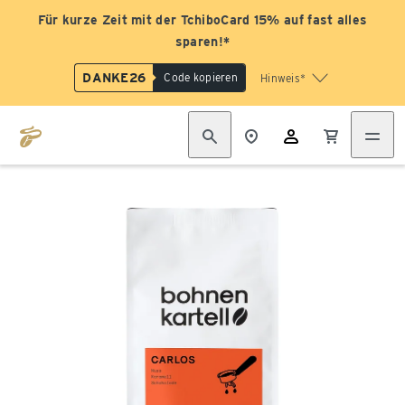
Für kurze Zeit mit der TchiboCard 15% auf fast alles
sparen!*
DANKE26
Code kopieren
Hinweis*