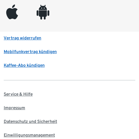
appleinc
android
Vertrag widerrufen
Mobilfunkvertrag kündigen
Kaffee-Abo kündigen
Service & Hilfe
Impressum
Datenschutz und Sicherheit
Einwilligungsmanagement