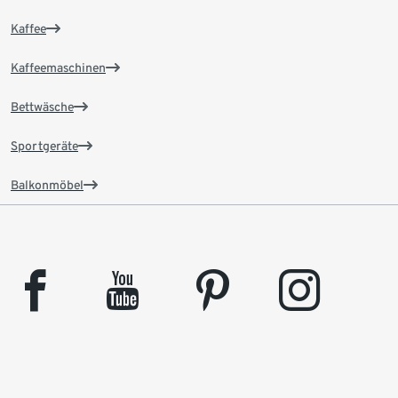
Kaffee
Kaffeemaschinen
Bettwäsche
Sportgeräte
Balkonmöbel
facebook
youtube
pinterest
instagram