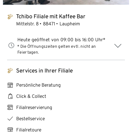
Tchibo Filiale mit Kaffee Bar
tchibo_logo
Mittelstr. 8
88471
Laupheim
Heute geöffnet von 09:00 bis 16:00 Uhr*
* Die Öffnungszeiten gelten evtl. nicht an
Feiertagen.
Services in Ihrer Filiale
tchibo_logo
personal_services
Persönliche Beratung
click_collect
Click & Collect
click_reserve_store
Filialreservierung
checkmark
Bestellservice
store_return
Filialretoure