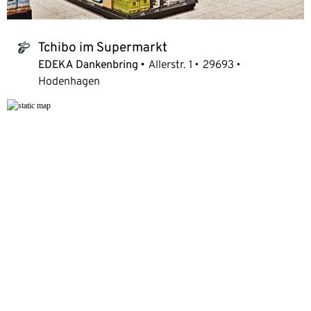
Tchibo im Supermarkt
tchibo_logo
EDEKA Dankenbring
Allerstr. 1
29693
Hodenhagen