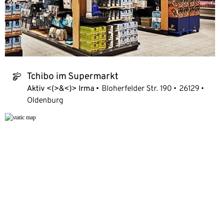
Tchibo im Supermarkt
tchibo_logo
Aktiv <(>&<)> Irma
Bloherfelder Str. 190
26129
Oldenburg