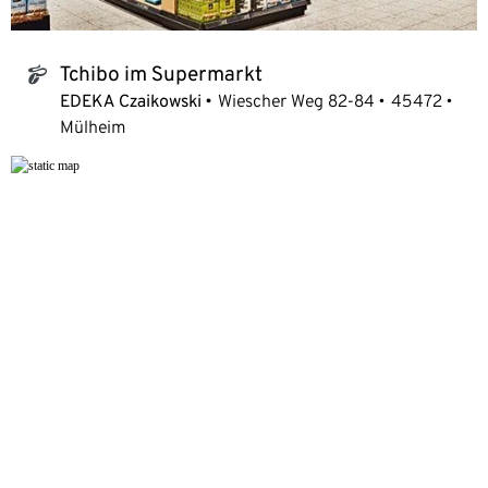
Tchibo im Supermarkt
tchibo_logo
EDEKA Czaikowski
Wiescher Weg 82-84
45472
Mülheim